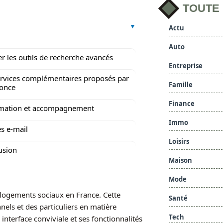
TOUTE
Actu
Auto
ser les outils de recherche avancés
Entreprise
ervices complémentaires proposés par
Famille
once
Finance
rmation et accompagnement
Immo
es e-mail
Loisirs
usion
Maison
Mode
 logements sociaux en France. Cette
Santé
els et des particuliers en matière
Tech
interface conviviale et ses fonctionnalités