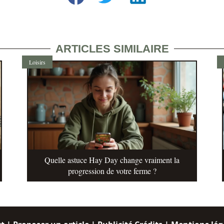
ARTICLES SIMILAIRE
Loisirs
Quelle astuce Hay Day change vraiment la
progression de votre ferme ?