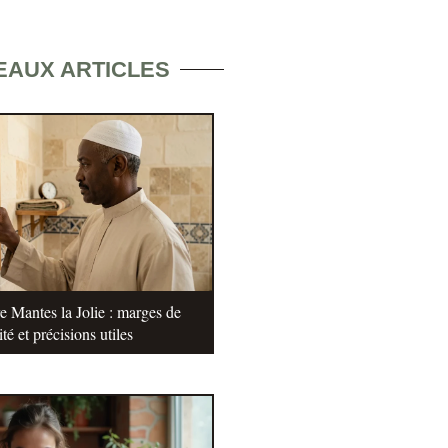
EAUX ARTICLES
e Mantes la Jolie : marges de
ité et précisions utiles